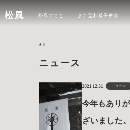
松風
松風のこと
参加型和菓子教室
All
ニュース
2021.12.31
ニュース
今年もあり
ざいました