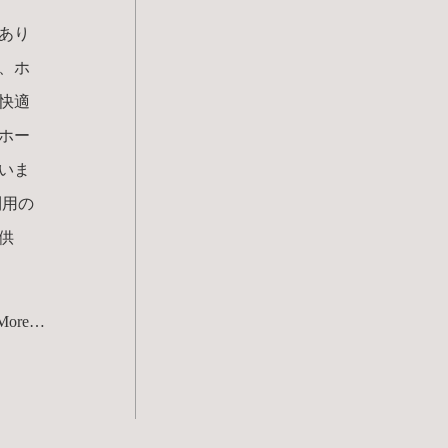
あり
、ホ
快適
ホー
いま
利用の
供
 More…